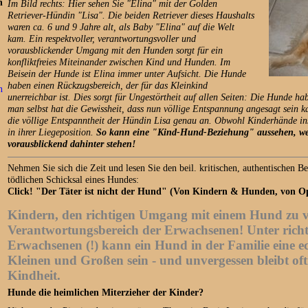
n
Im Bild rechts: Hier sehen Sie "Elina" mit der Golden
Retriever-Hündin "Lisa". Die beiden Retriever dieses Haushalts
waren ca. 6 und 9 Jahre alt, als Baby "Elina" auf die Welt
kam. Ein respektvoller, verantwortungsvoller und
vorausblickender Umgang mit den Hunden sorgt für ein
konfliktfreies Miteinander zwischen Kind und Hunden. Im
Beisein der Hunde ist Elina immer unter Aufsicht. Die Hunde
haben einen Rückzugsbereich, der für das Kleinkind
n
unerreichbar ist. Dies sorgt für Ungestörtheit auf allen Seiten: Die Hunde h
man selbst hat die Gewissheit, dass nun völlige Entspannung angesagt sein k
die völlige Entspanntheit der Hündin Lisa genau an. Obwohl Kinderhände ins F
in ihrer Liegeposition.
So kann eine "Kind-Hund-Beziehung" aussehen, we
vorausblickend dahinter stehen!
Nehmen Sie sich die Zeit und lesen Sie den beil. kritischen, authentischen Be
tödlichen Schicksal eines Hundes:
Click! "Der Täter ist nicht der Hund" (Von Kindern & Hunden, von O
Kindern, den richtigen Umgang mit einem Hund zu ve
Verantwortungsbereich der Erwachsenen! Unter richt
Erwachsenen (!) kann ein Hund in der Familie eine ec
Kleinen und Großen sein - und unvergessen bleibt of
Kindheit.
Hunde die heimlichen Miterzieher der Kinder?