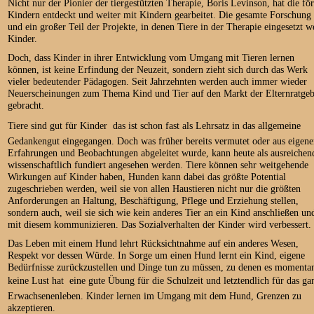
Nicht nur der Pionier der tiergestützten Therapie, Boris Levinson, hat die 
Kindern entdeckt und weiter mit Kindern gearbeitet. Die gesamte Forschun
und ein großer Teil der Projekte, in denen Tiere in der Therapie eingesetzt 
Kinder.
Doch, dass Kinder in ihrer Entwicklung vom Umgang mit Tieren lernen
können, ist keine Erfindung der Neuzeit, sondern zieht sich durch das Werk
vieler bedeutender Pädagogen. Seit Jahrzehnten werden auch immer wieder
Neuerscheinungen zum Thema Kind und Tier auf den Markt der Elternratgeb
gebracht.
Tiere sind gut für Kinder  das ist schon fast als Lehrsatz in das allgemeine
Gedankengut eingegangen. Doch was früher bereits vermutet oder aus eigen
Erfahrungen und Beobachtungen abgeleitet wurde, kann heute als ausreichen
wissenschaftlich fundiert angesehen werden. Tiere können sehr weitgehende
Wirkungen auf Kinder haben, Hunden kann dabei das größte Potential
zugeschrieben werden, weil sie von allen Haustieren nicht nur die größten
Anforderungen an Haltung, Beschäftigung, Pflege und Erziehung stellen,
sondern auch, weil sie sich wie kein anderes Tier an ein Kind anschließen un
mit diesem kommunizieren. Das Sozialverhalten der Kinder wird verbessert.
Das Leben mit einem Hund lehrt Rücksichtnahme auf ein anderes Wesen,
Respekt vor dessen Würde. In Sorge um einen Hund lernt ein Kind, eigene
Bedürfnisse zurückzustellen und Dinge tun zu müssen, zu denen es momenta
keine Lust hat  eine gute Übung für die Schulzeit und letztendlich für das ga
Erwachsenenleben. Kinder lernen im Umgang mit dem Hund, Grenzen zu
akzeptieren.