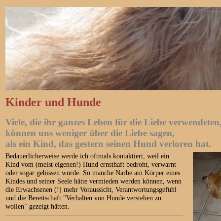
Kinder und Hunde
Viele, die ihr ganzes Leben für die Liebe verwendeten
können uns weniger über die Liebe sagen,
als ein Kind, das gestern seinen Hund verloren hat.
Bedauerlicherweise werde ich oftmals kontaktiert, weil ein
Kind vom (meist eigenen!) Hund ernsthaft bedroht, verwarnt
oder sogar gebissen wurde. So manche Narbe am Körper eines
Kindes und seiner Seele hätte vermieden werden können, wenn
die Erwachsenen (!) mehr Voraussicht, Verantwortungsgefühl
und die Bereitschaft "Verhalten von Hunde verstehen zu
wollen" gezeigt hätten.